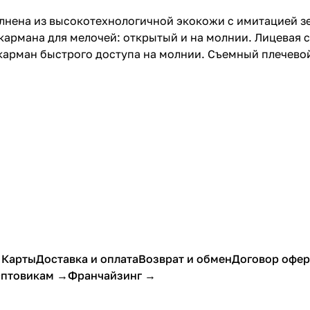
лнена из высокотехнологичной экокожи с имитацией з
кармана для мелочей: открытый и на молнии. Лицевая 
карман быстрого доступа на молнии. Съемный плечевой
 Карты
Доставка и оплата
Возврат и обмен
Договор офе
птовикам →
Франчайзинг →