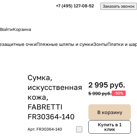
+7 (495) 127-08-52
Заказать звонок
Войти
Корзина
езащитные очки
Пляжные шляпы и сумки
Зонты
Платки и ша
Сумка,
2 995 руб.
искусственная
5 990 руб.
-50%
кожа,
FABRETTI
В корзину
FR30364-140
Купить в 1
клик
Арт.
FR30364-140