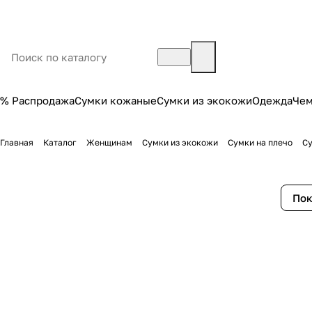
% Распродажа
Сумки кожаные
Сумки из экокожи
Одежда
Че
Главная
Каталог
Женщинам
Сумки из экокожи
Сумки на плечо
Су
Пок