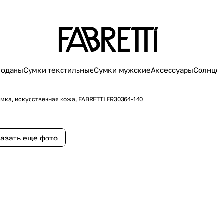
моданы
Сумки текстильные
Сумки мужские
Аксессуары
Солнц
мка, искусственная кожа, FABRETTI FR30364-140
азать еще фото