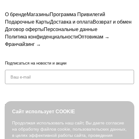
EN
520-
24-3
20-3
520-
520
EN
24-4
ETTI
ETTI
FAB
RET
RET
752
28-3
028-
-13
752
EN75
EN75
RET
TI
TI
0-3
О бренде
Магазины
1
Программа Привилегий
0-2
20-
20-
TI
EN7
EN7
Подарочные Карты
Доставка и оплата
Возврат и обмен
20-2
020-1
EN7
520-
520-
Договор оферты
Персональные данные
520-
24-2
024-
28-2
1
Политика конфиденциальности
Оптовикам →
Франчайзинг →
Подписаться
на новости и акции
+7 (495) 127-08-52
Сайт использует COOKIE
order@fabretti.ru
Продолжая использовать наш сайт, Вы даете согласие
на обработку файлов cookie, пользовательских данных,
© 2026. fabretti.ru. Все права защищены
в целях эффективной работы сайта, проведения
На информационном ресурсе применяются
рекомендательные