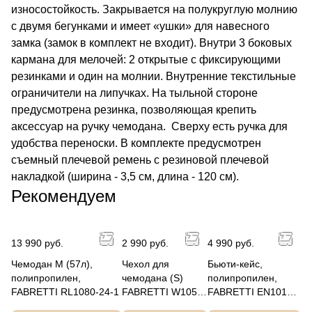
износостойкость. Закрывается на полукруглую молнию
с двумя бегунками и имеет «ушки» для навесного
замка (замок в комплект не входит). Внутри 3 боковых
кармана для мелочей: 2 открытые с фиксирующими
резинками и один на молнии. Внутренние текстильные
ограничители на липучках. На тыльной стороне
предусмотрена резинка, позволяющая крепить
аксессуар на ручку чемодана. Сверху есть ручка для
удобства переноски. В комплекте предусмотрен
съемный плечевой ремень с резиновой плечевой
накладкой (ширина - 3,5 см, длина - 120 см).
Рекомендуем
13 990 руб.
2 990 руб.
4 990 руб.
Чемодан M (57л),
Чехол для
Бьюти-кейс,
полипропилен,
чемодана (S)
полипропилен,
FABRETTI RL1080-24-1
FABRETTI W1053-
FABRETTI EN1010-
S
1