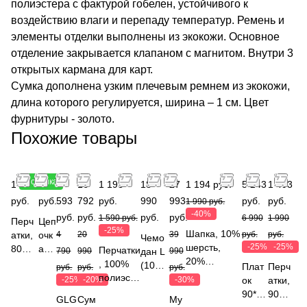
полиэстера с фактурой гобелен, устойчивого к
воздействию влаги и перепаду температур. Ремень и
элементы отделки выполнены из экокожи. Основное
отделение закрывается клапаном с магнитом. Внутри 3
открытых кармана для карт.
Сумка дополнена узким плечевым ремнем из экокожи,
длина которого регулируется, ширина – 1 см. Цвет
фурнитуры - золото.
Похожие товары
Новинка
1 790
690
3
16
1 193
18
27
1 194 руб.
5 243
1 493
руб.
руб.
593
792
руб.
990
993
руб.
руб.
1 990 руб.
-40%
руб.
руб.
руб.
руб.
1 590 руб.
6 990
1 990
Перч
Цеп
-25%
Шапка, 10%
атки,
очк
4
20
39
руб.
руб.
Чемо
шерсть,
-25%
-25%
80%
а
Перчатки
790
990
дан L
990
20%
шерс
для
, 100%
(109л
Плат
Перч
руб.
руб.
руб.
вискоза,
ть,
очк
полиэсте
),
-25%
-20%
-30%
ок
атки,
40%
20%
ов
р; на
полип
90*90
90%
GLG
Сум
Му
переработа
нейл
FAB
ладони:
ропил