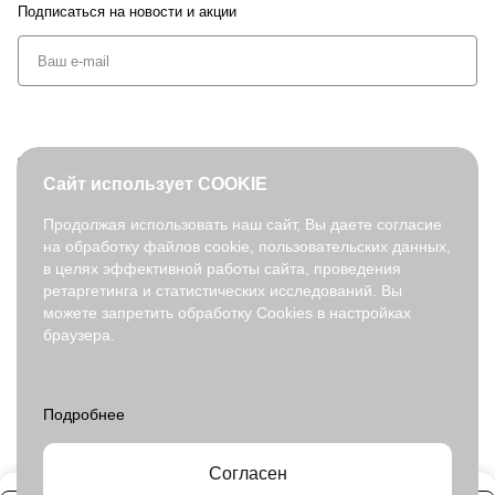
Подписаться
на новости и акции
+7 (495) 127-08-52
Сайт использует COOKIE
order@fabretti.ru
Продолжая использовать наш сайт, Вы даете согласие
на обработку файлов cookie, пользовательских данных,
© 2026. fabretti.ru. Все права защищены
в целях эффективной работы сайта, проведения
На информационном ресурсе применяются
рекомендательные
ретаргетинга и статистических исследований. Вы
технологии
.
можете запретить обработку Cookies в настройках
браузера.
Все ресурсы сайта fabretti.ru, включая (но не ограничиваясь)
текстовую, графическую, фотографическую и видео информацию,
структуру, дизайн и оформление страниц, доменное имя,
фирменное наименование являются объектами авторского права и
прав на интеллектуальную собственность, защищены российским
законодательством и международными соглашениями об охране
авторских прав.
Читать далее
Согласен