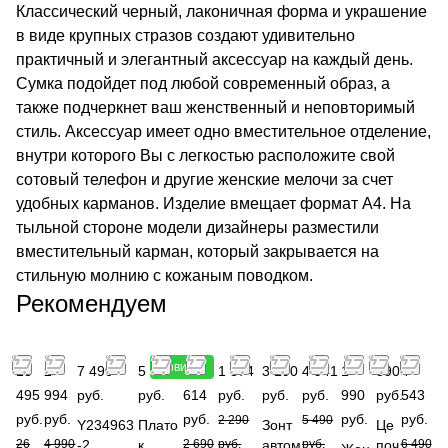
Классический черный, лаконичная форма и украшение
в виде крупных стразов создают удивительно
практичный и элегантный аксессуар на каждый день.
Сумка подойдет под любой современный образ, а
также подчеркнет ваш женственный и неповторимый
стиль. Аксессуар имеет одно вместительное отделение,
внутри которого Вы с легкостью расположите свой
сотовый телефон и другие женские мелочи за счет
удобных карманов. Изделие вмещает формат A4. На
тыльной стороне модели дизайнеры разместили
вместительный карман, который закрывается на
стильную молнию с кожаным поводком.
Рекомендуем
Новинка
13
2
7 490
5 990
1
1 374
3 190
4 941
1
890
4
495
994
руб.
руб.
614
руб.
руб.
руб.
990
руб.
543
руб.
руб.
руб.
руб.
руб.
2 290
5 490
Y234963
Плато
Зонт
Це
26
4 990
-2
к
2 690
руб.
автом
руб.
поч
6 490