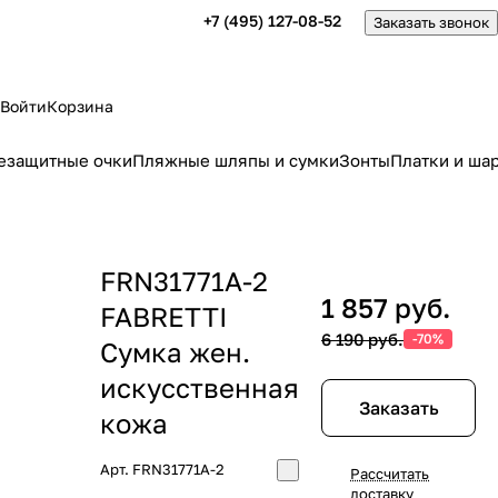
+7 (495) 127-08-52
Заказать звонок
Войти
Корзина
езащитные очки
Пляжные шляпы и сумки
Зонты
Платки и ша
FRN31771A-2
1 857 руб.
FABRETTI
6 190 руб.
-70%
Сумка жен.
искусcтвенная
Заказать
кожа
Арт.
FRN31771A-2
Рассчитать
доставку