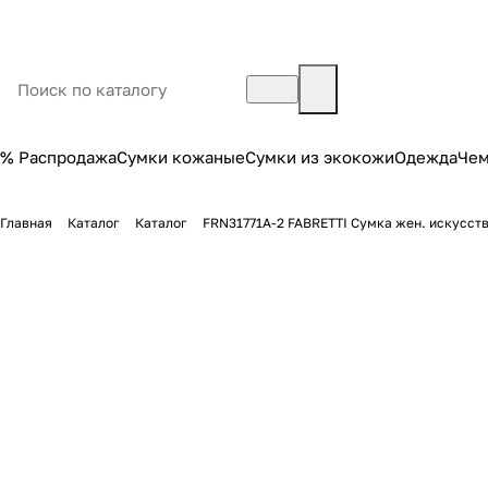
% Распродажа
Сумки кожаные
Сумки из экокожи
Одежда
Че
Главная
Каталог
Каталог
FRN31771A-2 FABRETTI Сумка жен. искусcт