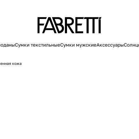
моданы
Сумки текстильные
Сумки мужские
Аксессуары
Солнц
венная кожа