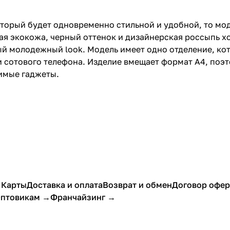
торый будет одновременно стильной и удобной, то модел
я экокожа, черный оттенок и дизайнерская россыпь хо
ый молодежный look. Модель имеет одно отделение, ко
 сотового телефона. Изделие вмещает формат A4, поэт
имые гаджеты.
 Карты
Доставка и оплата
Возврат и обмен
Договор офе
птовикам →
Франчайзинг →