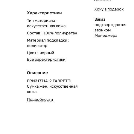
Хочу в подарок
Характеристики
Заказ
Тип материала
:
подтверждается
искусственная кожа
звонком
Состав
:
100% полиуретан
Менеджера
Материал подкладки
:
полиэстер
Цвет
:
черный
Все характеристики
Описание
FRN31771A-2 FABRETTI
Сумка жен. искусcтвенная
кожа
Подробности