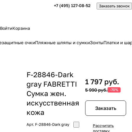
+7 (495) 127-08-52
Заказать звонок
Войти
Корзина
езащитные очки
Пляжные шляпы и сумки
Зонты
Платки и ша
F-28846-Dark
1 797 руб.
gray FABRETTI
5 990 руб.
-70%
Сумка жен.
искусственная
Заказать
кожа
Арт.
F-28846-Dark gray
Рассчитать
доставку