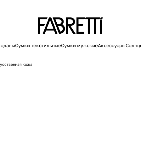
моданы
Сумки текстильные
Сумки мужские
Аксессуары
Солнц
кусственная кожа