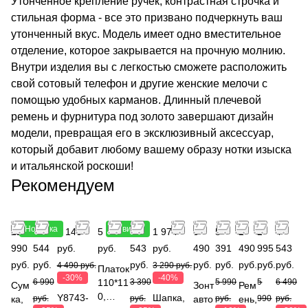
Утонченное крепление ручек, контрастная строчка и
стильная форма - все это призвано подчеркнуть ваш
утонченный вкус. Модель имеет одно вместительное
отделение, которое закрывается на прочную молнию.
Внутри изделия вы с легкостью сможете расположить
свой сотовый телефон и другие женские мелочи с
помощью удобных карманов. Длинный плечевой
ремень и фурнитура под золото завершают дизайн
модели, превращая его в эксклюзивный аксессуар,
который добавит любому вашему образу нотки изыска
и итальянской роскоши!
Рекомендуем
Новинка
Новинка
21
4
3 143
5 990
2
1 974
3
5
2
2
4
990
544
руб.
руб.
543
руб.
490
391
490
995
543
руб.
руб.
руб.
руб.
руб.
руб.
руб.
руб.
4 490 руб.
3 290 руб.
Платок
-30%
-40%
6 990
110*11
3 390
5 990
5
6 490
Сум
Зонт
Рем
0,
Y8743-
Шапка,
ка,
руб.
руб.
авто
руб.
ень,
990
руб.