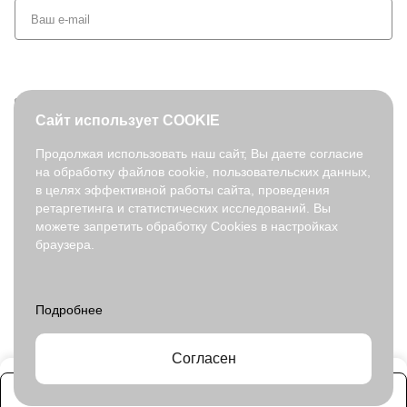
+7 (495) 127-08-52
Сайт использует COOKIE
order@fabretti.ru
Продолжая использовать наш сайт, Вы даете согласие
на обработку файлов cookie, пользовательских данных,
© 2026. fabretti.ru. Все права защищены
в целях эффективной работы сайта, проведения
На информационном ресурсе применяются
рекомендательные
ретаргетинга и статистических исследований. Вы
технологии
.
можете запретить обработку Cookies в настройках
браузера.
Все ресурсы сайта fabretti.ru, включая (но не ограничиваясь)
текстовую, графическую, фотографическую и видео информацию,
структуру, дизайн и оформление страниц, доменное имя,
фирменное наименование являются объектами авторского права и
прав на интеллектуальную собственность, защищены российским
законодательством и международными соглашениями об охране
авторских прав.
Читать далее
Согласен
Заказать