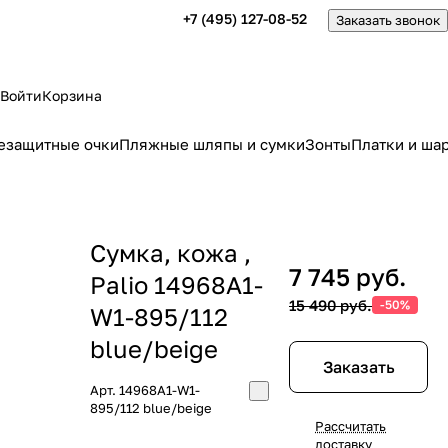
+7 (495) 127-08-52
Заказать звонок
Войти
Корзина
езащитные очки
Пляжные шляпы и сумки
Зонты
Платки и ша
Сумка, кожа ,
7 745 руб.
Palio 14968A1-
15 490 руб.
-50%
W1-895/112
blue/beige
Заказать
Арт.
14968A1-W1-
895/112 blue/beige
Рассчитать
доставку