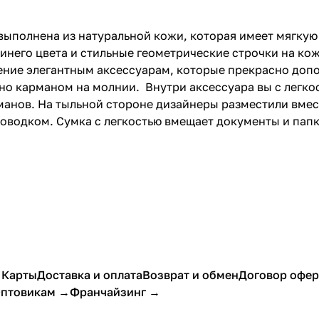
 выполнена из натуральной кожи, которая имеет мягкую
инего цвета и стильные геометрические строчки на ко
ение элегантным аксессуарам, которые прекрасно доп
ено карманом на молнии. Внутри аксессуара вы с легк
рманов. На тыльной стороне дизайнеры разместили вме
водком. Сумка с легкостью вмещает документы и папк
 Карты
Доставка и оплата
Возврат и обмен
Договор офе
птовикам →
Франчайзинг →