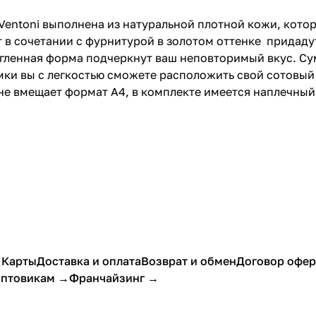
Ventoni выполнена из натуральной плотной кожи, кото
 в сочетании с фурнитурой в золотом оттенке придаду
угленная форма подчеркнут ваш неповторимый вкус. Су
мки вы с легкостью сможете расположить свой сотовый
е вмещает формат A4, в комплекте имеется наплечный
 Карты
Доставка и оплата
Возврат и обмен
Договор офе
птовикам →
Франчайзинг →