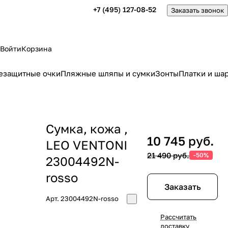
+7 (495) 127-08-52
Заказать звонок
Войти
Корзина
езащитные очки
Пляжные шляпы и сумки
Зонты
Платки и ша
Сумка, кожа ,
10 745 руб.
LEO VENTONI
21 490 руб.
-50%
23004492N-
rosso
Заказать
Арт.
23004492N-rosso
Рассчитать
доставку