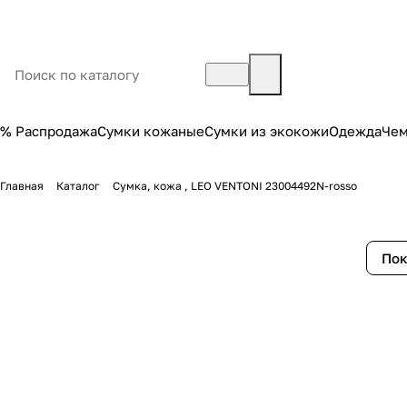
% Распродажа
Сумки кожаные
Сумки из экокожи
Одежда
Че
Главная
Каталог
Сумка, кожа , LEO VENTONI 23004492N-rosso
Пок