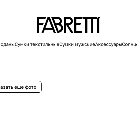
моданы
Сумки текстильные
Сумки мужские
Аксессуары
Солнц
азать еще фото