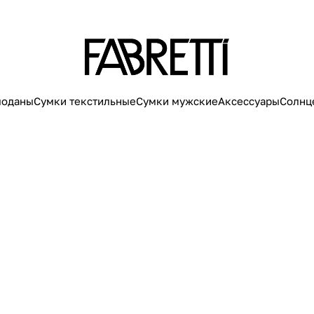
моданы
Сумки текстильные
Сумки мужские
Аксессуары
Солнц