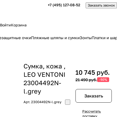
+7 (495) 127-08-52
Заказать звонок
Войти
Корзина
езащитные очки
Пляжные шляпы и сумки
Зонты
Платки и ша
Сумка, кожа ,
10 745 руб.
LEO VENTONI
21 490 руб.
-50%
23004492N-
l.grey
Заказать
Арт.
23004492N-l.grey
Рассчитать
доставку