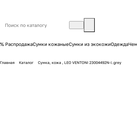
% Распродажа
Сумки кожаные
Сумки из экокожи
Одежда
Че
Главная
Каталог
Сумка, кожа , LEO VENTONI 23004492N-l.grey