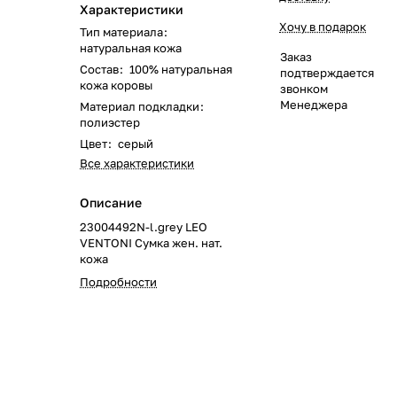
Характеристики
Хочу в подарок
Тип материала
:
натуральная кожа
Заказ
Состав
:
100% натуральная
подтверждается
кожа коровы
звонком
Менеджера
Материал подкладки
:
полиэстер
Цвет
:
серый
Все характеристики
Описание
23004492N-l.grey LEO
VENTONI Сумка жен. нат.
кожа
Подробности