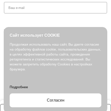
+7 (495) 127-08-52
Сайт использует COOKIE
order@fabretti.ru
Продолжая использовать наш сайт, Вы даете согласие
на обработку файлов cookie, пользовательских данных,
© 2026. fabretti.ru. Все права защищены
в целях эффективной работы сайта, проведения
На информационном ресурсе применяются
рекомендательные
ретаргетинга и статистических исследований. Вы
технологии
.
можете запретить обработку Cookies в настройках
браузера.
Все ресурсы сайта fabretti.ru, включая (но не ограничиваясь)
текстовую, графическую, фотографическую и видео информацию,
структуру, дизайн и оформление страниц, доменное имя,
фирменное наименование являются объектами авторского права и
прав на интеллектуальную собственность, защищены российским
законодательством и международными соглашениями об охране
авторских прав.
Читать далее
Согласен
Заказать