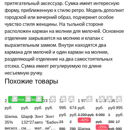
притягательный аксессуар. Сумка имеет интересную
форму, приближенную к стилю ретро. Модель дополнит
городской или вечерний образ, подчеркнет особое
чувство стиля женщины. На тыльной стороне
расположен карман на молнии для мелочей. Основное
отделение закрывается на молнию и клапан с
выразительным замком. Внутри находятся два
кармана для мелочей и один карман на молнии,
разделяющий отделение на два самостоятельных
отсека. Сумка имеет регулируемую по длине
несъемную ручку.
Похожие товары
Новинка
Новинка
2 490
4 490
3 490
3 190
11
1
1 974
5 243
695
8
руб.
руб.
руб.
руб.
995
674
руб.
руб.
руб.
995
руб.
руб.
руб.
3 290 руб.
6 990
1
Шапка,
Шарф
Зонт
Зонт
-40%
35%
132*27
авто
"Бабоч
23
2
руб.
390
17
-25%
вискоза,
см,
мат,
ки",
Шапка,
990
790
руб.
990