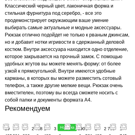
Классический черный цвет, лаконичная форма и
стильная фурнитура под серебро, - все это
продемонстрирует окружающим ваше умение
выбирать самые актуальные и модные аксессуары.
Рюкзак отлично подойдет не только к рваным джинсам,
но и добавит нотки игривости в сдержанный деловой
костюм. Внутри аксессуара находится одно отделение,
которое закрывается на прочный замок. С помощью
удобных жгутов вы можете менять форму: от более
узкой к прямоугольной. Внутри имеются удобные
карманы, в которых вы можете разместить сотовый
телефон, а также другие мелкие вещи. Рюкзак очень
вместителен, поэтому вы всегда сможете носить с
собой папки и документы формата А4.
Рекомендуем
Новинка
19
5
5
2 468
1
3 990
3 190
3
1
2 793
1