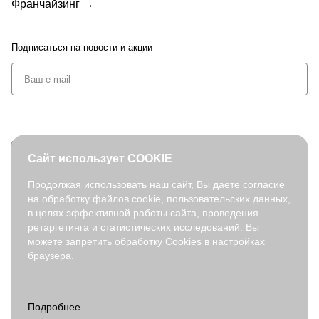
Франчайзинг →
Подписаться
на новости и акции
+7 (495) 127-08-52
Сайт использует COOKIE
order@fabretti.ru
Продолжая использовать наш сайт, Вы даете согласие
на обработку файлов cookie, пользовательских данных,
© 2026. fabretti.ru. Все права защищены
в целях эффективной работы сайта, проведения
На информационном ресурсе применяются
рекомендательные
ретаргетинга и статистических исследований. Вы
технологии
.
можете запретить обработку Cookies в настройках
браузера.
Все ресурсы сайта fabretti.ru, включая (но не ограничиваясь)
текстовую, графическую, фотографическую и видео информацию,
структуру, дизайн и оформление страниц, доменное имя,
фирменное наименование являются объектами авторского права и
прав на интеллектуальную собственность, защищены российским