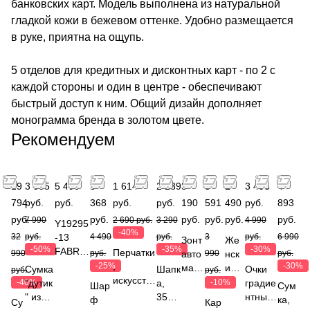
банковских карт. Модель выполнена из натуральной
гладкой кожи в бежевом оттенке. Удобно размещается
в руке, приятна на ощупь.
5 отделов для кредитных и дисконтных карт - по 2 с
каждой стороны и один в центре - обеспечивают
быстрый доступ к ним. Общий дизайн дополняет
монограмма бренда в золотом цвете.
Рекомендуем
19
3 995
5 490
3
1 614
2 139
3
3
1
3 493
4
794
руб.
руб.
368
руб.
руб.
190
591
490
руб.
893
руб.
руб.
руб.
руб.
руб.
руб.
7 990
2 690 руб.
3 290
4 990
Y19295
-40%
32
руб.
-13
4 490
руб.
3
руб.
6 990
Зонт
Же
-50%
-35%
-30%
FABRE
Перчатки
990
руб.
авто
990
нск
руб.
TTI
-25%
,
-30%
мат,
ий
Сумка
Шапк
Очки
руб.
руб.
Сумка
искусств
карк
рем
-40%
"дутик
а,
-10%
градие
Шар
Сум
дорожн
енная
ас:
ень,
" из
35%
нтные,
ф
ка,
Су
Кар
ая жен.
кожа
алю
пол