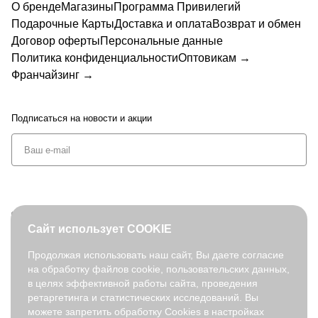
О бренде
Магазины
Программа Привилегий
Подарочные Карты
Доставка и оплата
Возврат и обмен
Договор оферты
Персональные данные
Политика конфиденциальности
Оптовикам →
Франчайзинг →
Подписаться
на новости и акции
+7 (495) 127-08-52
Сайт использует COOKIE
order@fabretti.ru
Продолжая использовать наш сайт, Вы даете согласие
на обработку файлов cookie, пользовательских данных,
© 2026. fabretti.ru. Все права защищены
в целях эффективной работы сайта, проведения
На информационном ресурсе применяются
рекомендательные
ретаргетинга и статистических исследований. Вы
технологии
.
можете запретить обработку Cookies в настройках