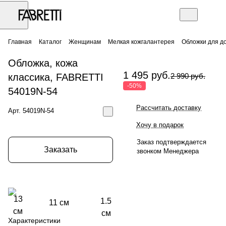
Главная
Каталог
Женщинам
Мелкая кожгалантерея
Обложки для д
Обложка, кожа
1 495 руб.
классика, FABRETTI
2 990 руб.
-50%
54019N-54
Рассчитать доставку
Арт.
54019N-54
Хочу в подарок
Заказ подтверждается
Заказать
звонком Менеджера
13
1.5
11 см
см
см
Характеристики