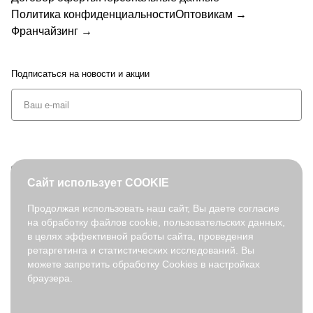
Политика конфиденциальности
Оптовикам →
Франчайзинг →
Подписаться
на новости и акции
+7 (495) 127-08-52
Сайт использует COOKIE
order@fabretti.ru
Продолжая использовать наш сайт, Вы даете согласие
на обработку файлов cookie, пользовательских данных,
© 2026. fabretti.ru. Все права защищены
в целях эффективной работы сайта, проведения
На информационном ресурсе применяются
рекомендательные
ретаргетинга и статистических исследований. Вы
технологии
.
можете запретить обработку Cookies в настройках
браузера.
Все ресурсы сайта fabretti.ru, включая (но не ограничиваясь)
текстовую, графическую, фотографическую и видео информацию,
структуру, дизайн и оформление страниц, доменное имя,