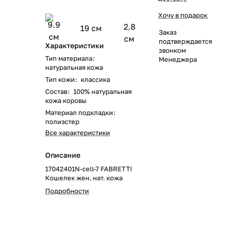
Хочу в подарок
9.9
2.8
19 см
Заказ
см
см
подтверждается
Характеристики
звонком
Тип материала
:
Менеджера
натуральная кожа
Тип кожи
:
классика
Состав
:
100% натуральная
кожа коровы
Материал подкладки
:
полиэстер
Все характеристики
Описание
17042401N-cell-7 FABRETTI
Кошелек жен. нат. кожа
Подробности