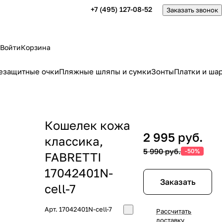
+7 (495) 127-08-52
Заказать звонок
Войти
Корзина
езащитные очки
Пляжные шляпы и сумки
Зонты
Платки и ша
Кошелек кожа
2 995 руб.
классика,
5 990 руб.
-50%
FABRETTI
17042401N-
Заказать
cell-7
Арт.
17042401N-cell-7
Рассчитать
доставку