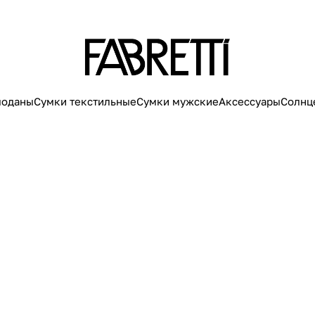
моданы
Сумки текстильные
Сумки мужские
Аксессуары
Солнц