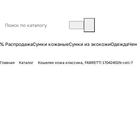
% Распродажа
Сумки кожаные
Сумки из экокожи
Одежда
Че
Главная
Каталог
Кошелек кожа классика, FABRETTI 17042401N-cell-7