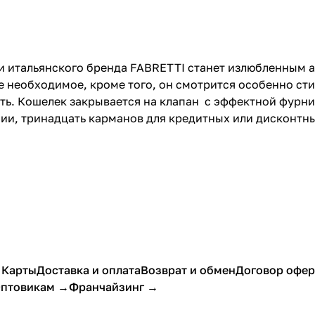
и итальянского бренда FABRETTI станет излюбленным 
е необходимое, кроме того, он смотрится особенно ст
сть. Кошелек закрывается на клапан с эффектной фурн
ии, тринадцать карманов для кредитных или дисконтны
 Карты
Доставка и оплата
Возврат и обмен
Договор офе
птовикам →
Франчайзинг →