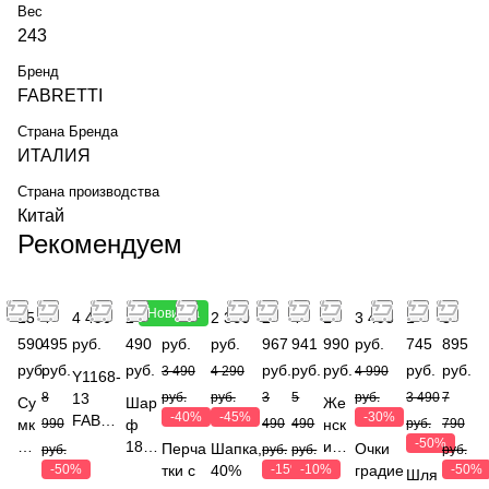
Вес
243
Бренд
FABRETTI
Страна Бренда
ИТАЛИЯ
Страна производства
Китай
Рекомендуем
Новинка
15
4
4 490
2
2 094
2 360
2
4
1
3 493
1
3
590
495
руб.
490
руб.
руб.
967
941
990
руб.
745
895
руб.
руб.
руб.
руб.
руб.
руб.
руб.
руб.
3 490
4 290
4 990
Y1168-
8
13
руб.
руб.
3
5
руб.
3 490
7
Су
Шар
Же
-40%
-45%
-30%
FABRE
мк
990
ф
490
490
нск
руб.
790
TTI
-50%
а,
180*
ий
Перча
Шапка,
Очки
руб.
руб.
руб.
руб.
Сумка
ко
85с
рем
-50%
тки с
40%
-15%
-10%
градие
-50%
Шля
дорожн