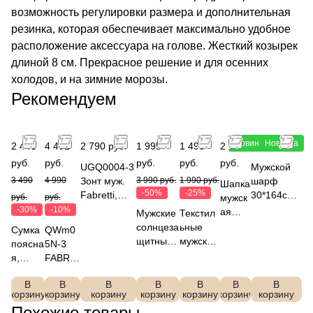
возможность регулировки размера и дополнительная
резинка, которая обеспечивает максимально удобное
расположение аксессуара на голове. Жесткий козырек
длиной 8 см. Прекрасное решение и для осенних
холодов, и на зимние морозы.
Рекомендуем
Новинка
Новинка
2 443
4 491
2 790 руб.
1 995
1 493
2 990
4 790 руб.
руб.
руб.
руб.
руб.
руб.
UGQ0004-3
Мужской
3 490
4 990
Зонт муж.
3 990 руб.
1 990 руб.
шарф
Шапка
-50%
-25%
Fabretti,
30*164см,
руб.
руб.
мужск
автомат, 3
состав
-30%
-10%
ая
Мужские
Текстил
сложения,
100%
FABR
солнцеза
ьные
Сумка
QWm0
эпонж,
шерсть,FA
ETTI
щитные
мужские
поясна
5N-3
ручка крюк
BRETTI,
DFRG
очки
перчатк
я,
FABRE
VG2-3
62-45f
FABRET
и
нейло
TTI
TI
FABRET
В
В
В
В
В
В
В
н,
Кошеле
корзину
корзину
корзину
корзину
корзину
корзину
корзину
SFG013a
TI
FABRE
к муж.
Похожие товары
-45
JMG16-