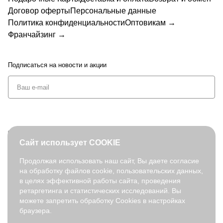
8-2
6-3
Договор оферты
Персональные данные
Политика конфиденциальности
Оптовикам →
Франчайзинг →
Подписаться
на новости и акции
+7 (495) 127-08-52
Сайт использует COOKIE
order@fabretti.ru
Продолжая использовать наш сайт, Вы даете согласие
на обработку файлов cookie, пользовательских данных,
© 2026. fabretti.ru. Все права защищены
в целях эффективной работы сайта, проведения
На информационном ресурсе применяются
рекомендательные
ретаргетинга и статистических исследований. Вы
технологии
.
можете запретить обработку Cookies в настройках
браузера.
Все ресурсы сайта fabretti.ru, включая (но не ограничиваясь)
текстовую, графическую, фотографическую и видео информацию,