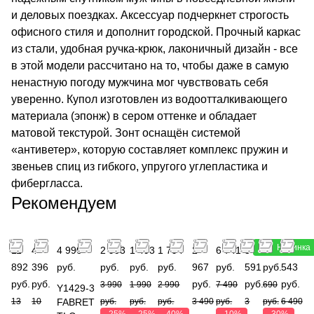
и деловых поездках. Аксессуар подчеркнет строгость
офисного стиля и дополнит городской. Прочный каркас
из стали, удобная ручка-крюк, лаконичный дизайн - все
в этой модели рассчитано на то, чтобы даже в самую
ненастную погоду мужчина мог чувствовать себя
уверенно. Купол изготовлен из водоотталкивающего
материала (эпонж) в сером оттенке и обладает
матовой текстурой. Зонт оснащён системой
«антиветер», которую составляет комплекс пружин и
звеньев спиц из гибкого, упругого углепластика и
фибергласса.
Рекомендуем
Новинка
Новинка
11
4
4 990
2 993
1 493
1 794
2
6 741
3
483
4
892
396
руб.
руб.
руб.
руб.
967
руб.
591
руб.
543
руб.
руб.
руб.
руб.
руб.
3 990
1 990
2 990
7 490
690
Y1429-3
13
10
FABRET
руб.
руб.
руб.
3 490
руб.
3
руб.
6 490