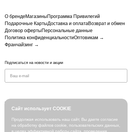
О бренде
Магазины
Программа Привилегий
Подарочные Карты
Доставка и оплата
Возврат и обмен
Договор оферты
Персональные данные
Политика конфиденциальности
Оптовикам →
Франчайзинг →
Подписаться
на новости и акции
+7 (495) 127-08-52
Сайт использует COOKIE
order@fabretti.ru
Продолжая использовать наш сайт, Вы даете согласие
на обработку файлов cookie, пользовательских данных,
© 2026. fabretti.ru. Все права защищены
в целях эффективной работы сайта, проведения