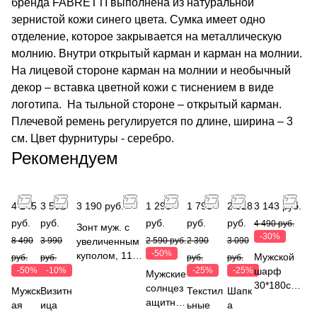
бренда FABRETTI выполнена из натуральной
зернистой кожи синего цвета. Сумка имеет одно
отделение, которое закрывается на металлическую
молнию. Внутри открытый карман и карман на молнии.
На лицевой стороне карман на молнии и необычный
декор – вставка цветной кожи с тиснением в виде
логотипа. На тыльной стороне – открытый карман.
Плечевой ремень регулируется по длине, ширина – 3
см. Цвет фурнитуры - серебро.
Рекомендуем
4 245
3 591
3 190 руб.
1 295
1 793
2 318
3 143 руб.
руб.
руб.
руб.
руб.
руб.
4 490 руб.
Зонт муж. с
-30%
8 490
3 990
увеличенным
2 590 руб.
2 390
3 090
-50%
куполом, 112
Мужской
руб.
руб.
руб.
руб.
см (спица: 65),
-50%
-10%
-25%
-25%
шарф
Мужские
авт. 3 слож.
30*180см,
солнцез
Мужск
Визитн
Текстил
Шапк
FABRETTI
состав
ащитны
ая
ица
ьные
а
UGS6001-8
100%
е очки