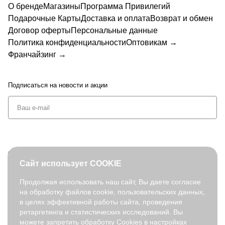
О бренде
Магазины
Программа Привилегий
Подарочные Карты
Доставка и оплата
Возврат и обмен
Договор оферты
Персональные данные
Политика конфиденциальности
Оптовикам →
Франчайзинг →
Подписаться
на новости и акции
+7 (495) 127-08-52
Сайт использует COOKIE
order@fabretti.ru
Продолжая использовать наш сайт, Вы даете согласие
на обработку файлов cookie, пользовательских данных,
© 2026. fabretti.ru. Все права защищены
в целях эффективной работы сайта, проведения
На информационном ресурсе применяются
рекомендательные
ретаргетинга и статистических исследований. Вы
технологии
.
можете запретить обработку Cookies в настройках