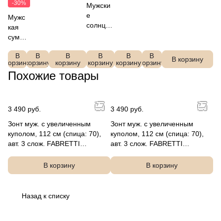
сложения,
ая
перчатк
ая
вискоза, 20%
-30%
Мужски
эпонж,
FABR
и
FABR
нейлон, 20%
е
Мужс
ручка крюк
ETTI
FABRET
ETTI
полиэстер,FAB
солнцез
кая
Q2602
TI
DFRG
RETTI, VGU11-
ащитны
сумка
76N-2
JMG15-
48-2
2
е очки
FABR
2
FABRET
В
В
В
В
В
В
ETTI
В корзину
корзину
корзину
корзину
корзину
корзину
корзину
TI
L159
Похожие товары
SFG05b
38-2
-2
3 490 руб.
3 490 руб.
Зонт муж. с увеличенным
Зонт муж. с увеличенным
куполом, 112 см (спица: 70),
куполом, 112 см (спица: 70),
авт. 3 слож. FABRETTI
авт. 3 слож. FABRETTI
UGS7001-8
UGS7001-2
В корзину
В корзину
Назад к списку