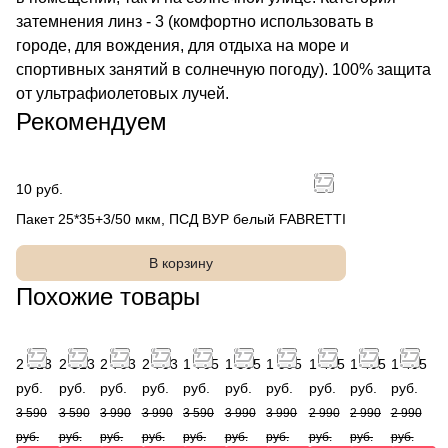
затемнения линз - 3 (комфортно использовать в
городе, для вождения, для отдыха на море и
спортивных занятий в солнечную погоду). 100% защита
от ультрафиолетовых лучей.
Рекомендуем
10 руб.
Пакет 25*35+3/50 мкм, ПСД ВУР белый FABRETTI
В корзину
Похожие товары
2 513
2 513
2 793
2 793
1 795
1 995
1 995
1 495
1 495
1 495
руб.
руб.
руб.
руб.
руб.
руб.
руб.
руб.
руб.
руб.
3 590
3 590
3 990
3 990
3 590
3 990
3 990
2 990
2 990
2 990
руб.
руб.
руб.
руб.
руб.
руб.
руб.
руб.
руб.
руб.