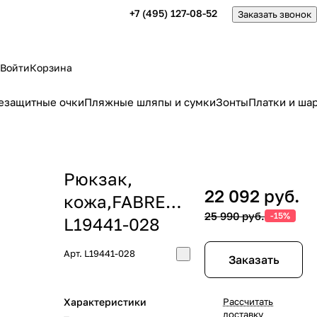
+7 (495) 127-08-52
Заказать звонок
Войти
Корзина
езащитные очки
Пляжные шляпы и сумки
Зонты
Платки и ша
Рюкзак,
22 092 руб.
кожа,FABRETTI
25 990 руб.
-15%
L19441-028
Арт.
L19441-028
Заказать
Характеристики
Рассчитать
доставку