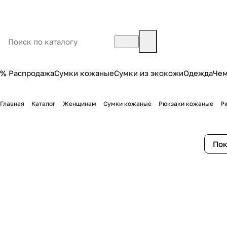
% Распродажа
Сумки кожаные
Сумки из экокожи
Одежда
Че
Главная
Каталог
Женщинам
Сумки кожаные
Рюкзаки кожаные
Р
Пок