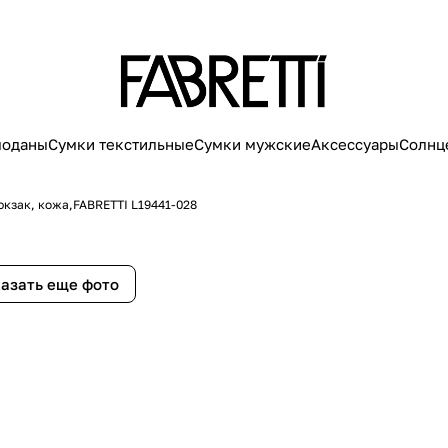
моданы
Сумки текстильные
Сумки мужские
Аксессуары
Солнц
юкзак, кожа,FABRETTI L19441-028
азать еще фото