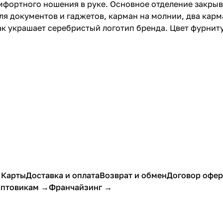
мфортного ношения в руке. Основное отделение закрыв
ля документов и гаджетов, карман на молнии, два карм
к украшает серебристый логотип бренда. Цвет фурниту
 Карты
Доставка и оплата
Возврат и обмен
Договор офе
птовикам →
Франчайзинг →