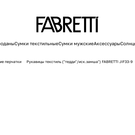
моданы
Сумки текстильные
Сумки мужские
Аксессуары
Солнц
ие перчатки
Рукавицы текстиль ("тедди"/иск.замша") FABRETTI JIF33-9