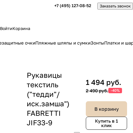
+7 (495) 127-08-52
Заказать звонок
Войти
Корзина
езащитные очки
Пляжные шляпы и сумки
Зонты
Платки и ша
Рукавицы
1 494 руб.
текстиль
2 490 руб.
-40%
("тедди"/
иск.замша")
В корзину
FABRETTI
JIF33-9
Купить в 1
клик