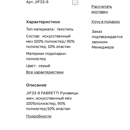
Арт.
JIF33-9
Рассчитать
доставку
Характеристики
Хочу в подарок
Тип материала
:
текстиль
Заказ
Состав
:
искусственный
подтверждается
мех 100% полиэстер/ 90%
звонком
полиэстер, 10% эластан
Менеджера
Материал подкладки
:
полиэстер
Цвет
:
серый
Все характеристики
Описание
JIF33-9 FABRETTI Рукавицы
жен. искусственный мех
100%полиэстер, 90%
полиэстер/10% эластан
Подробности