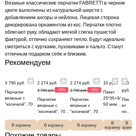
Вязаные классические перчатки FABRETTI в черном
цвете выполнены из натуральной шерсти с
добавлением ангоры и нейлона. Лицевая сторона
декорирована орнаментом из кос. Перчатки плотно
облегают руку, обладают мягкой слегка пушистой
фактурой, отлично сохраняют тепло. Будут идеально
смотреться с куртками, пуховиками и пальто. Станут
отличным подарком себе и близким.
Рекомендуем
3 790 руб.
2 274 руб.
2 274 руб.
10 руб.
300
-40%
-40%
руб.
3 790 руб.
3 790 руб.
Перчатки
Пакет
вязаные с
25*35+3/
Перчатки
Перчатки
Пак
"косичкой", 70%
50 мкм,
вязаные с
вязаные с
ет
шерсть/20%
ПСД ВУР
"косичкой", 70%
"косичкой", 70%
под
ангора/10%
белый
шерсть/20%
шерсть/20%
ароч
нейлон,
FABRET
В
В
ангора/10%
ангора/10%
ный
В корзину
В корзину
В корзину
корзину
корзину
FABRETTI
TI
нейлон,
нейлон,
C22
Похожие товары
JFF2-3
FABRETTI
FABRETTI
01