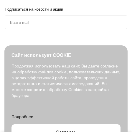
Подписаться
на новости и акции
+7 (495) 127-08-52
Сайт использует COOKIE
order@fabretti.ru
Продолжая использовать наш сайт, Вы даете согласие
на обработку файлов cookie, пользовательских данных,
© 2026. fabretti.ru. Все права защищены
в целях эффективной работы сайта, проведения
На информационном ресурсе применяются
рекомендательные
ретаргетинга и статистических исследований. Вы
технологии
.
можете запретить обработку Cookies в настройках
браузера.
Все ресурсы сайта fabretti.ru, включая (но не ограничиваясь)
текстовую, графическую, фотографическую и видео информацию,
структуру, дизайн и оформление страниц, доменное имя,
фирменное наименование являются объектами авторского права и
прав на интеллектуальную собственность, защищены российским
законодательством и международными соглашениями об охране
авторских прав.
Читать далее