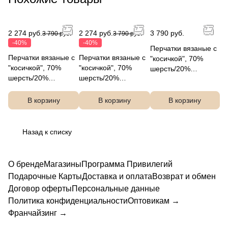
JFF2-19
JFF2-10
2 274 руб.
2 274 руб.
3 790 руб.
3 790 руб.
3 790 руб.
-40%
-40%
Перчатки вязаные с
Перчатки вязаные с
Перчатки вязаные с
"косичкой", 70%
"косичкой", 70%
"косичкой", 70%
шерсть/20%
шерсть/20%
шерсть/20%
ангора/10% нейлон,
ангора/10% нейлон,
ангора/10% нейлон,
FABRETTI JFF2-3
FABRETTI JFF2-10
FABRETTI JFF2-19
В корзину
В корзину
В корзину
Назад к списку
О бренде
Магазины
Программа Привилегий
Подарочные Карты
Доставка и оплата
Возврат и обмен
Договор оферты
Персональные данные
Политика конфиденциальности
Оптовикам →
Франчайзинг →