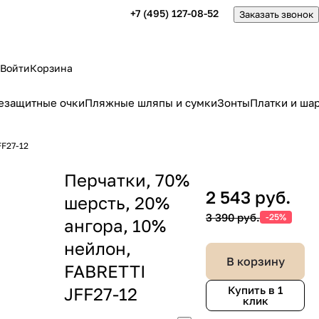
+7 (495) 127-08-52
Заказать звонок
Войти
Корзина
езащитные очки
Пляжные шляпы и сумки
Зонты
Платки и ша
FF27-12
Перчатки, 70%
2 543 руб.
шерсть, 20%
3 390 руб.
-25%
ангора, 10%
нейлон,
В корзину
FABRETTI
JFF27-12
Купить в 1
клик