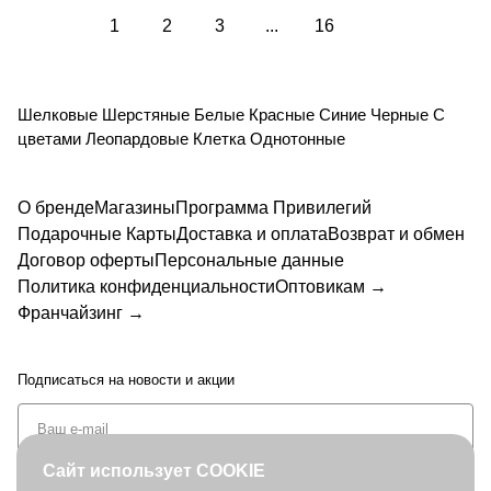
1
2
3
...
16
Шелковые
Шерстяные
Белые
Красные
Синие
Черные
С
цветами
Леопардовые
Клетка
Однотонные
О бренде
Магазины
Программа Привилегий
Подарочные Карты
Доставка и оплата
Возврат и обмен
Договор оферты
Персональные данные
Политика конфиденциальности
Оптовикам →
Франчайзинг →
Подписаться
на новости и акции
Сайт использует COOKIE