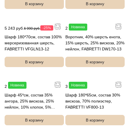
В корзину
В корзину
Новинка
5 243 руб.
-25%
2 490 руб.
6 990 руб.
Шарф 180*70см, состав 100%
Воротник, 40% шерсть енота,
мерсеризованная шерсть,
15% шерсть, 25% вискоза, 20%
FABRETTI VFGLN13-12
нейлон, FABRETTI DW170-13
В корзину
В корзину
Новинка
Новинка
2 490 руб.
3 490 руб.
Шарф 45*см, состав 35%
Шарф 180*65см, состав 30%
ангора, 25% вискоза, 25%
вискоза, 70% полиэстер,
нейлон, 10% хлопок, 5%
FABRETTI VF800-13
полиэстер, FABRETTI DW169-
3
В корзину
В корзину