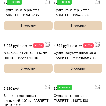
Новинка
Новинка
17 990 руб.
17 990 руб.
Сумка, кожа зернистая,
Сумка, кожа зернистая,
FABRETTI L19947-235
FABRETTI L19947-776
В корзину
В корзину
6 293 руб.
-30%
4 794 руб.
-40%
8 990 руб.
7 990 руб.
NYSK002-7 FABRETTI Юбка
Сумка, искусственная кожа,
женская 100% хлопок
FABRETTI FMM2409067-12
В корзину
В корзину
Новинка
3 190 руб.
18 990 руб.
Зонт автомат, каркас:
Сумка, кожа зернистая,
алюминий, 102см, FABRETTI
FABRETTI L19873-566
UFLS113-3