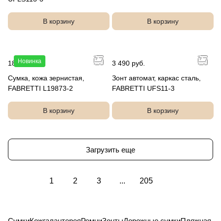
В корзину
В корзину
Новинка
18 990 руб.
3 490 руб.
Сумка, кожа зернистая,
Зонт автомат, каркас сталь,
FABRETTI L19873-2
FABRETTI UFS11-3
В корзину
В корзину
Загрузить еще
1
2
3
...
205
Сумки
Кожгалантерея
Ремни
Зонты
Дорожные сумки
Пляжная