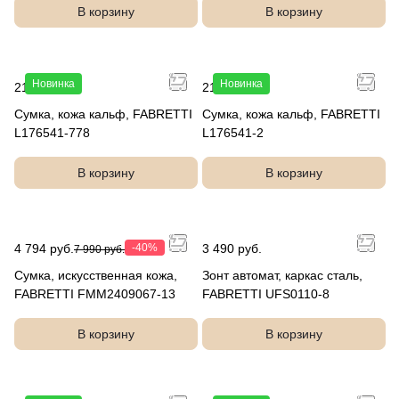
В корзину
В корзину
Новинка
Новинка
21 990 руб.
21 990 руб.
Сумка, кожа кальф, FABRETTI
Сумка, кожа кальф, FABRETTI
L176541-778
L176541-2
В корзину
В корзину
4 794 руб.
-40%
3 490 руб.
7 990 руб.
Сумка, искусственная кожа,
Зонт автомат, каркас сталь,
FABRETTI FMM2409067-13
FABRETTI UFS0110-8
В корзину
В корзину