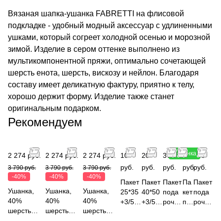
Вязаная шапка-ушанка FABRETTI на флисовой
подкладке - удобный модный аксессуар с удлиненными
ушками, который согреет холодной осенью и морозной
зимой. Изделие в сером оттенке выполнено из
мультикомпонентной пряжи, оптимально сочетающей
шерсть енота, шерсть, вискозу и нейлон. Благодаря
составу имеет деликатную фактуру, приятно к телу,
хорошо держит форму. Изделие также станет
оригинальным подарком.
Рекомендуем
Новинка
2 274 руб.
2 274 руб.
2 274 руб.
10
20
300
300
300
руб.
руб.
руб.
руб.
руб.
3 790 руб.
3 790 руб.
3 790 руб.
-40%
-40%
-40%
Пакет
Пакет
Пакет
Па
Пакет
Ушанка,
Ушанка,
Ушанка,
25*35
40*50
пода
кет
пода
40%
40%
40%
+3/50
+3/50
рочн
по
рочн
шерсть
шерсть
шерсть
мкм,
мкм,
ый
да
ый
енота, 15%
енота, 15%
енота, 15%