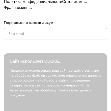
Политика конфиденциальности
Оптовикам →
Франчайзинг →
Подписаться
на новости и акции
+7 (495) 127-08-52
Сайт использует COOKIE
order@fabretti.ru
Продолжая использовать наш сайт, Вы даете согласие
на обработку файлов cookie, пользовательских данных,
© 2026. fabretti.ru. Все права защищены
в целях эффективной работы сайта, проведения
На информационном ресурсе применяются
рекомендательные
ретаргетинга и статистических исследований. Вы
технологии
.
можете запретить обработку Cookies в настройках
браузера.
Все ресурсы сайта fabretti.ru, включая (но не ограничиваясь)
текстовую, графическую, фотографическую и видео информацию,
структуру, дизайн и оформление страниц, доменное имя,
фирменное наименование являются объектами авторского права и