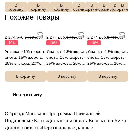
ПСД
ПСД
B200
ро
V200
В
В
В
В
В
В
В
В
шерсть,
шерсть,
шерсть,
ВУР
ВУР
1
чн
1
корзину
корзину
корзину
корзину
корзину
корзину
корзину
корзину
25%
25%
25%
белый
белый
50x40
ый
50x40
Похожие товары
вискоза,
вискоза,
вискоза,
FABR
FABR
x15
C2
x15
20%
20%
20%
ETTI
ETTI
FABR
20
FABR
нейлон,
нейлон,
нейлон,
ETTI
1
ETTI
FABRETTI
FABRETTI
FABRETTI
2 274 руб.
2 274 руб.
2 274 руб.
3 790 руб.
3 790 руб.
3 790 руб.
DW98f-1
DW98f-12
DW98f-2
-40%
-40%
-40%
Ушанка, 40% шерсть
Ушанка, 40% шерсть
Ушанка, 40% шерсть
енота, 15% шерсть,
енота, 15% шерсть,
енота, 15% шерсть,
25% вискоза, 20%
25% вискоза, 20%
25% вискоза, 20%
нейлон, FABRETTI
нейлон, FABRETTI
нейлон, FABRETTI
DW98f-12
DW98f-1
DW98f-2
В корзину
В корзину
В корзину
Назад к списку
О бренде
Магазины
Программа Привилегий
Подарочные Карты
Доставка и оплата
Возврат и обмен
Договор оферты
Персональные данные