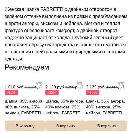
Женская шапка FABRETTI с двойным отворотом в
зелёном оттенке выполнена из пряжи с преобладанием
шерсти ангоры, вискозы и нейлона. Мягкая и тёплая
фактура обеспечивает комфорт, а двойной отворот
надёжно защищает от холода. Глубокий зелёный цвет
добавляет образу благородства и эффектно смотрится
в сочетании с нейтральными и природными оттенками
одежды.
Рекомендуем
1 810 руб.
2 139 руб.
2 139 руб.
3 290 руб.
3 290 руб.
3 290 руб.
-45%
-35%
-35%
Шапка, 35% ангора,
Шапка, 35% ангора,
Шапка, 35% ангора,
40% вискоза, 25%
40% вискоза, 25%
40% вискоза, 25%
нейлон, FABRETTI
нейлон, FABRETTI
нейлон, FABRETTI
DW127-3
DW127-2
DW127-13
В корзину
В корзину
В корзину