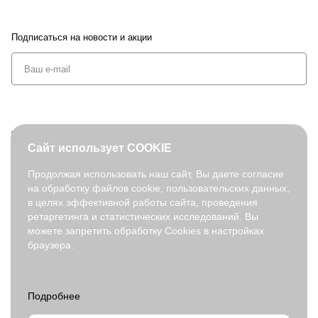
Подписаться
на новости и акции
+7 (495) 127-08-52
Сайт использует COOKIE
order@fabretti.ru
Продолжая использовать наш сайт, Вы даете согласие
на обработку файлов cookie, пользовательских данных,
© 2026. fabretti.ru. Все права защищены
в целях эффективной работы сайта, проведения
На информационном ресурсе применяются
рекомендательные
ретаргетинга и статистических исследований. Вы
технологии
.
можете запретить обработку Cookies в настройках
браузера.
Все ресурсы сайта fabretti.ru, включая (но не ограничиваясь)
текстовую, графическую, фотографическую и видео информацию,
структуру, дизайн и оформление страниц, доменное имя,
фирменное наименование являются объектами авторского права и
прав на интеллектуальную собственность, защищены российским
законодательством и международными соглашениями об охране