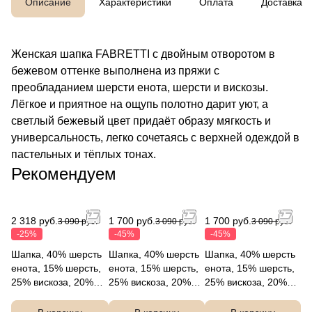
Описание
Характеристики
Оплата
Доставка
Женская шапка FABRETTI с двойным отворотом в
бежевом оттенке выполнена из пряжи с
преобладанием шерсти енота, шерсти и вискозы.
Лёгкое и приятное на ощупь полотно дарит уют, а
светлый бежевый цвет придаёт образу мягкость и
универсальность, легко сочетаясь с верхней одеждой в
пастельных и тёплых тонах.
Рекомендуем
2 318 руб.
1 700 руб.
1 700 руб.
3 090 руб.
3 090 руб.
3 090 руб.
-25%
-45%
-45%
Шапка, 40% шерсть
Шапка, 40% шерсть
Шапка, 40% шерсть
енота, 15% шерсть,
енота, 15% шерсть,
енота, 15% шерсть,
25% вискоза, 20%
25% вискоза, 20%
25% вискоза, 20%
нейлон, FABRETTI
нейлон, FABRETTI
нейлон, FABRETTI
DW124-12
DW124-2
DW124-3