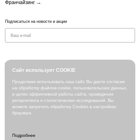
Франчайзинг →
Подписаться
на новости и акции
+7 (495) 127-08-52
Сайт использует COOKIE
order@fabretti.ru
Продолжая использовать наш сайт, Вы даете согласие
на обработку файлов cookie, пользовательских данных,
© 2026. fabretti.ru. Все права защищены
в целях эффективной работы сайта, проведения
На информационном ресурсе применяются
рекомендательные
ретаргетинга и статистических исследований. Вы
технологии
.
можете запретить обработку Cookies в настройках
браузера.
Все ресурсы сайта fabretti.ru, включая (но не ограничиваясь)
текстовую, графическую, фотографическую и видео информацию,
структуру, дизайн и оформление страниц, доменное имя,
фирменное наименование являются объектами авторского права и
прав на интеллектуальную собственность, защищены российским