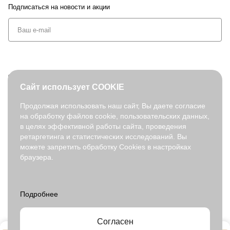
Подписаться
на новости и акции
+7 (495) 127-08-52
Сайт использует COOKIE
order@fabretti.ru
Продолжая использовать наш сайт, Вы даете согласие
на обработку файлов cookie, пользовательских данных,
© 2026. fabretti.ru. Все права защищены
в целях эффективной работы сайта, проведения
На информационном ресурсе применяются
рекомендательные
ретаргетинга и статистических исследований. Вы
технологии
.
можете запретить обработку Cookies в настройках
браузера.
Все ресурсы сайта fabretti.ru, включая (но не ограничиваясь)
текстовую, графическую, фотографическую и видео информацию,
структуру, дизайн и оформление страниц, доменное имя,
фирменное наименование являются объектами авторского права и
прав на интеллектуальную собственность, защищены российским
законодательством и международными соглашениями об охране
авторских прав.
Читать далее
Согласен