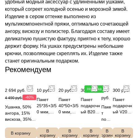
удобный модный аксессуар с удлиненными ушками,
который согреет холодной осенью и морозной зимой.
Изделие в сером оттенке выполнено из
мультикомпонентной пряжи, оптимально сочетающей
ангору, вискозу и полиэстер. Благодаря составу имеет
деликатную пушистую фактуру, приятно к телу, хорошо
держит форму. На ушках предусмтрены небольшие
крючки, позволяющие скреплять их. Изделие также
станет оригинальным подарком.
Рекомендуем
Новинка
2 694 руб.
10 руб.
20 руб.
300 руб.
300
300 руб.
-40%
руб.
4 490 руб.
Пакет
Пакет
Пакет
Пакет
25*35+3/5
40*50+3/5
подарочн
подарочн
Ушанка, 50%
Паке
0 мкм,
0 мкм,
ый B2001
ый V2001
ангора, 15%
т
ПСД ВУР
ПСД ВУР
50x40x15
50x40x15
вискоза, 35%
пода
белый
белый
FABRETT
FABRETT
полиэстер,
рочн
FABRETTI
FABRETTI
I
I
В
В
В
В
В
FABRETTI
ый
В корзину
корзину
корзину
корзину
корзину
корзину
DLIF4-10
C220