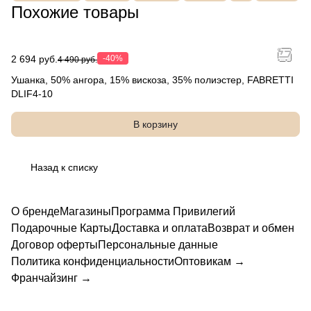
Похожие товары
1
2 694 руб.
-40%
4 490 руб.
Ушанка, 50% ангора, 15% вискоза, 35% полиэстер, FABRETTI
DLIF4-10
В корзину
Назад к списку
О бренде
Магазины
Программа Привилегий
Подарочные Карты
Доставка и оплата
Возврат и обмен
Договор оферты
Персональные данные
Политика конфиденциальности
Оптовикам →
Франчайзинг →