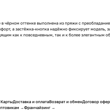
 в чёрном оттенке выполнена из пряжи с преобладание
мфорт, а застёжка-кнопка надёжно фиксирует модель, з
ящим как к повседневным, так и к более элегантным о
 Карты
Доставка и оплата
Возврат и обмен
Договор офе
птовикам →
Франчайзинг →