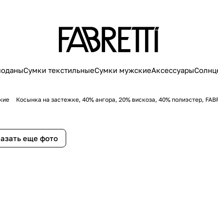
моданы
Сумки текстильные
Сумки мужские
Аксессуары
Солнц
кие
Косынка на застежке, 40% ангора, 20% вискоза, 40% полиэстер, FAB
азать еще фото