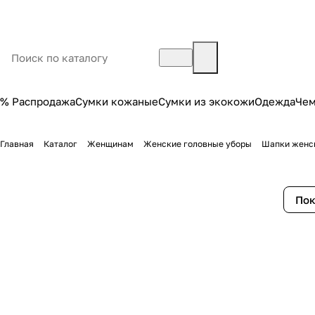
% Распродажа
Сумки кожаные
Сумки из экокожи
Одежда
Че
Главная
Каталог
Женщинам
Женские головные уборы
Шапки женс
Пок