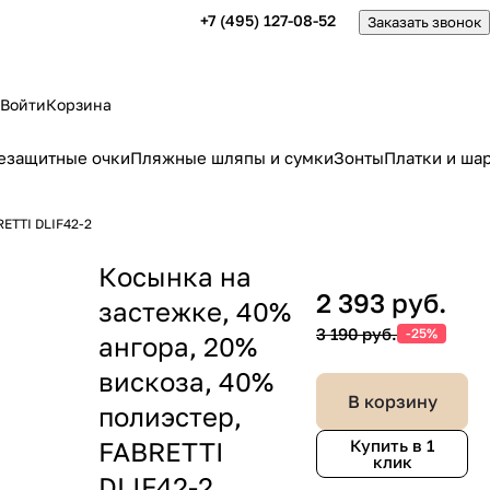
+7 (495) 127-08-52
Заказать звонок
Войти
Корзина
езащитные очки
Пляжные шляпы и сумки
Зонты
Платки и ша
RETTI DLIF42-2
Косынка на
2 393 руб.
застежке, 40%
3 190 руб.
-25%
ангора, 20%
вискоза, 40%
В корзину
полиэстер,
FABRETTI
Купить в 1
клик
DLIF42-2