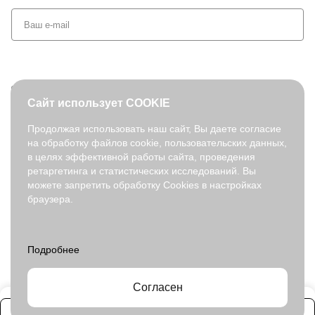
+7 (495) 127-08-52
Сайт использует COOKIE
order@fabretti.ru
Продолжая использовать наш сайт, Вы даете согласие
на обработку файлов cookie, пользовательских данных,
© 2026. fabretti.ru. Все права защищены
в целях эффективной работы сайта, проведения
На информационном ресурсе применяются
рекомендательные
ретаргетинга и статистических исследований. Вы
технологии
.
можете запретить обработку Cookies в настройках
браузера.
Все ресурсы сайта fabretti.ru, включая (но не ограничиваясь)
текстовую, графическую, фотографическую и видео информацию,
структуру, дизайн и оформление страниц, доменное имя,
фирменное наименование являются объектами авторского права и
прав на интеллектуальную собственность, защищены российским
законодательством и международными соглашениями об охране
авторских прав.
Читать далее
Согласен