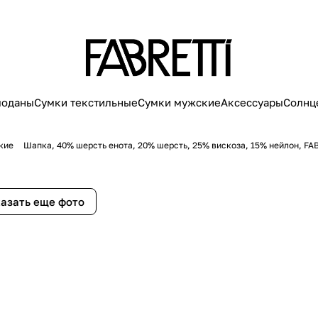
моданы
Сумки текстильные
Сумки мужские
Аксессуары
Солнц
кие
Шапка, 40% шерсть енота, 20% шерсть, 25% вискоза, 15% нейлон, FA
азать еще фото