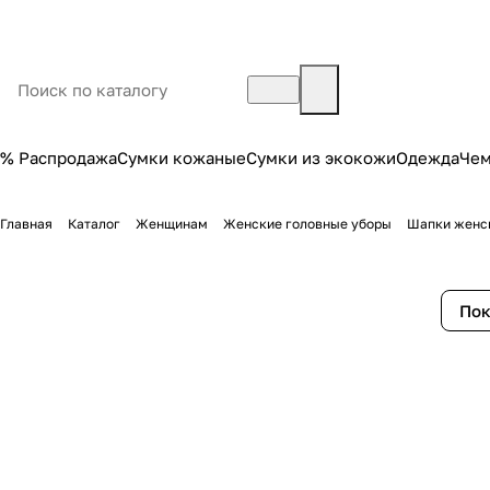
% Распродажа
Сумки кожаные
Сумки из экокожи
Одежда
Че
Главная
Каталог
Женщинам
Женские головные уборы
Шапки женс
Пок