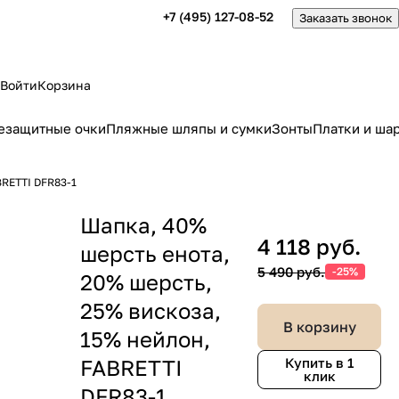
+7 (495) 127-08-52
Заказать звонок
Войти
Корзина
езащитные очки
Пляжные шляпы и сумки
Зонты
Платки и ша
BRETTI DFR83-1
Шапка, 40%
4 118 руб.
шерсть енота,
5 490 руб.
-25%
20% шерсть,
25% вискоза,
В корзину
15% нейлон,
FABRETTI
Купить в 1
клик
DFR83-1